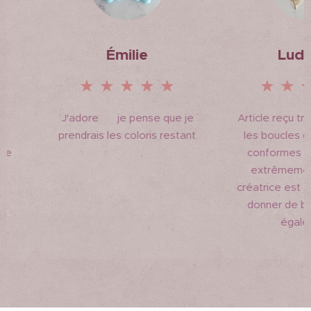
Émilie
Ludivin
★ ★ ★ ★ ★
★ ★ ★ 
J'adore ❤️ je pense que je
Article reçu très r
prendrais les coloris restant
les boucles d'orei
😊
conformes à la p
extrêmement jol
créatrice est dispo
donner de bons c
égalemen