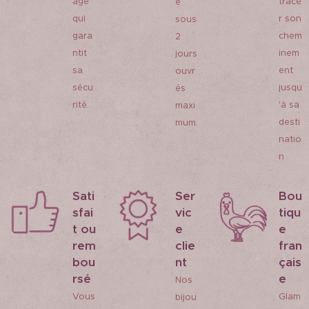
age
trace
e
qui
r son
sous
gara
chem
2
ntit
inem
jours
sa
ent
ouvr
sécu
jusqu
és
rité.
'à sa
maxi
desti
mum.
natio
n
Sati
Ser
Bou
sfai
vic
tiqu
t ou
e
e
rem
clie
fran
bou
nt
çais
rsé
e
Nos
Vous
Glam
bijou