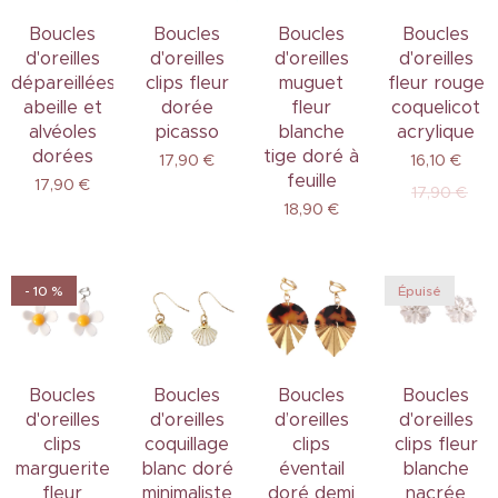
Boucles
Boucles
Boucles
Boucles
d'oreilles
d'oreilles
d'oreilles
d'oreilles
dépareillées
clips fleur
muguet
fleur rouge
abeille et
dorée
fleur
coquelicot
alvéoles
picasso
blanche
acrylique
dorées
tige doré à
17,90
€
16,10
€
feuille
17,90
€
17,90
€
18,90
€
- 10 %
Épuisé
Boucles
Boucles
Boucles
Boucles
d'oreilles
d'oreilles
d’oreilles
d'oreilles
clips
coquillage
clips
clips fleur
marguerite
blanc doré
éventail
blanche
fleur
minimaliste
doré demi
nacrée