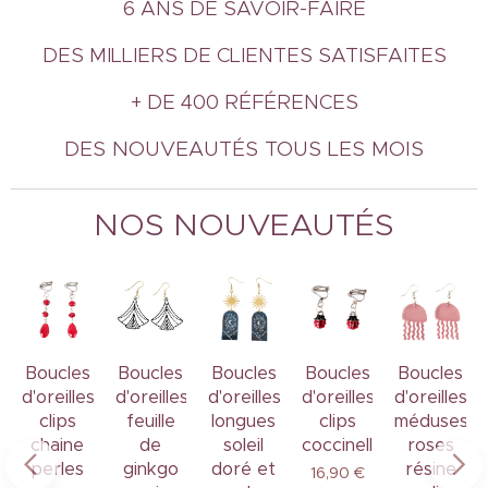
6 ANS DE SAVOIR-FAIRE
DES MILLIERS DE CLIENTES SATISFAITES
+ DE 400 R
É
F
É
RENCES
DES NOUVEAUTÉS TOUS LES MOIS
NOS NOUVEAUTÉS
Boucles
Boucles
Boucles
Boucles
Boucles
s
d'oreilles
d'oreilles
d'oreilles
d'oreilles
d'oreilles
ge
clips
feuille
longues
clips
méduses
chaine
de
soleil
coccinelle
roses
perles
ginkgo
doré et
résine
16,90
€