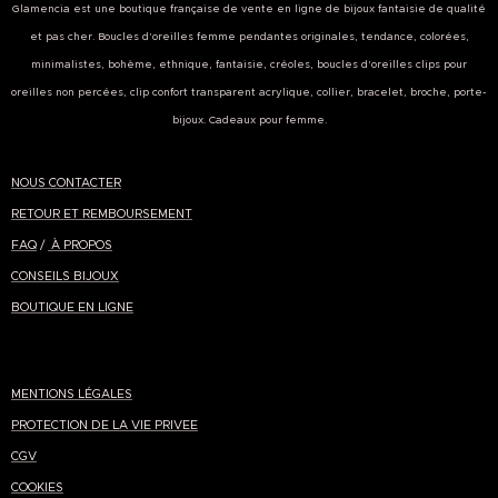
Glamencia est une boutique française de vente en ligne de bijoux fantaisie de qualité
et pas cher. Boucles d'oreilles femme pendantes originales, tendance, colorées,
minimalistes, bohème, ethnique, fantaisie, créoles, boucles d'oreilles clips pour
oreilles non percées, clip confort
transparent acrylique
, collier, bracelet, broche, porte-
bijoux.
Cadeaux pour femme.
NOUS CONTACTER
RETOUR ET REMBOURSEMENT
FAQ
/
À PROPOS
CONSEILS BIJOUX
BOUTIQUE EN LIGNE
MENTIONS LÉGALES
PROTECTION DE LA VIE PRIVEE
CGV
COOKIES