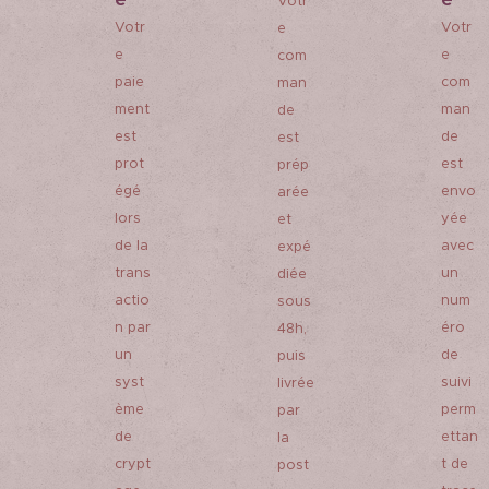
Votr
Votr
Votr
e
e
e
com
paie
com
man
ment
man
de
est
de
est
prot
est
prép
égé
envo
arée
lors
yée
et
de la
avec
expé
trans
un
diée
actio
num
sous
n par
éro
48h,
un
de
puis
syst
suivi
livrée
ème
perm
par
de
ettan
la
crypt
t de
post