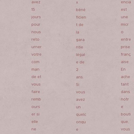
avez
encia
x
15
est
béné
jours
une
ficien
pour
micr
t de
nous
o
la
reto
entre
gara
urner
prise
ntie
votre
franç
légal
com
aise.
e de
man
En
2
de et
ache
ans.
vous
tant
Si
faire
dans
vous
remb
notr
avez
ours
e
un
er si
bouti
quelc
elle
que,
onqu
ne
vous
e