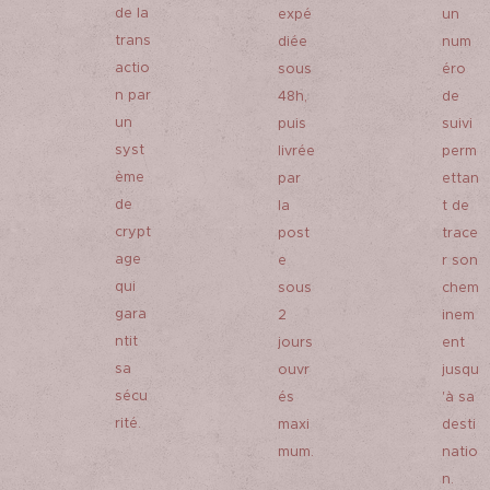
de la
expé
un
kraft
trans
diée
num
fermé
actio
sous
éro
par une
n par
48h,
de
étiquett
un
puis
suivi
e
syst
livrée
perm
Glamenci
ème
par
ettan
a
de
la
t de
agrémen
crypt
post
trace
tée d'un
age
e
r son
ruban et
qui
sous
chem
accompa
gara
2
inem
gné
ntit
jours
ent
d'une
sa
ouvr
jusqu
étiquett
sécu
és
'à sa
e pour y
rité.
maxi
desti
inscrire
mum.
natio
un petit
n.