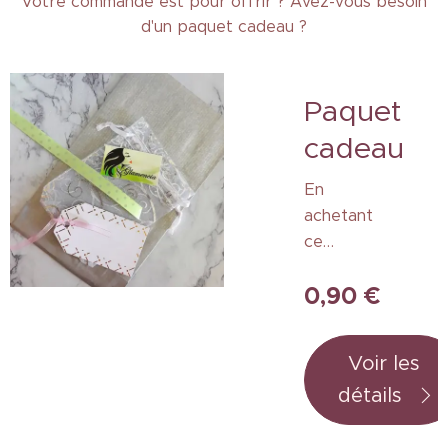
Votre commande est pour offrir ? Avez-vous besoin
d'un paquet cadeau ?
Paquet
cadeau
En
achetant
ce
paquet
0,90
€
cadeau,
tous vos
bijoux
Voir les
seront
détails
joliment
protégé