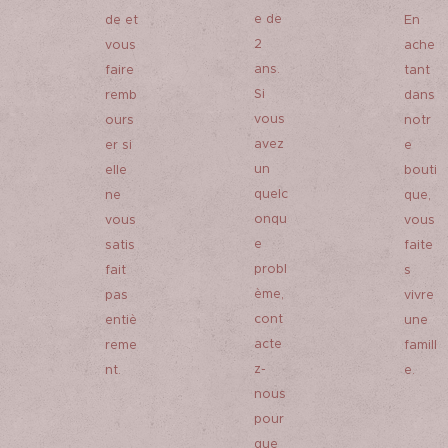
vous
e de
de et
En
souhaite
2
vous
ache
z un
ans.
faire
tant
paquet
Si
remb
dans
par
vous
ours
notr
bijoux
avez
er si
e
comman
un
elle
bouti
dés, il
quelc
ne
que,
suffit de
onqu
vous
vous
comman
e
satis
faite
der
probl
fait
s
autant
ème,
pas
vivre
cont
de
entiè
une
acte
reme
paquet
famill
z-
nt.
e.
cadeau
nous
que de
pour
bijoux.
que