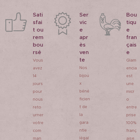
mot.
(Visuels
Sati
Ser
Bou
et
sfai
vic
tiqu
couleurs
t ou
e
e
rem
apr
fran
des
bou
ès
çais
rubans
rsé
ven
e
et de
te
Vous
Glam
l'étiquett
Nos
avez
encia
e non
bijou
14
est
contract
x
jours
une
uels
béné
pour
micr
pouvant
ficien
nous
o
varier en
t de
reto
entre
fonction
la
urner
prise
des
gara
votre
100%
disponibi
ntie
com
franç
lités.) Si
légal
man
aise.