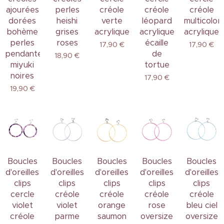
ajourées
perles
créole
créole
créole
dorées
heishi
verte
léopard
multicolor
bohème
grises
acrylique
acrylique
acrylique
perles
roses
écaille
17,90
€
17,90
€
pendantes
de
18,90
€
miyuki
tortue
noires
17,90
€
19,90
€
Boucles
Boucles
Boucles
Boucles
Boucles
d'oreilles
d'oreilles
d'oreilles
d'oreilles
d'oreilles
clips
clips
clips
clips
clips
cercle
créole
créole
créole
créole
violet
violet
orange
rose
bleu ciel
créole
parme
saumon
oversize
oversize