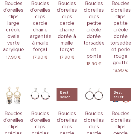
Boucles
Boucles
Boucles
Boucles
Boucles
d'oreilles
d'oreilles
d'oreilles
d'oreilles
d'oreilles
clips
clips
clips
clips
clips
large
cercle
cercle
petite
petite
créole
chaine
chaine
créole
créole
ovale
argentée
dorée à
dorée
dorée
verte
à maille
maille
torsadée
torsadée
acrylique
forçat
forçat
et
et perle
pointe
rouge
17,90
€
17,90
€
17,90
€
goutte
18,90
€
18,90
€
Best
Best
seller
seller
Boucles
Boucles
Boucles
Boucles
Boucles
d'oreilles
d'oreilles
d'oreilles
d'oreilles
d'oreilles
clips
clips
clips
clips
clips
créoles
créoles
cercle
cercle
cercle