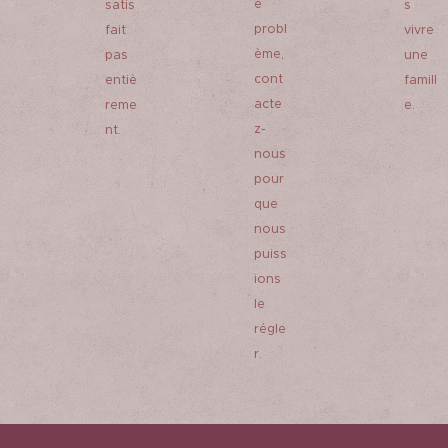
e
satis
s
probl
fait
vivre
ème,
pas
une
cont
entiè
famill
acte
reme
e.
z-
nt.
nous
pour
que
nous
puiss
ions
le
régle
r.