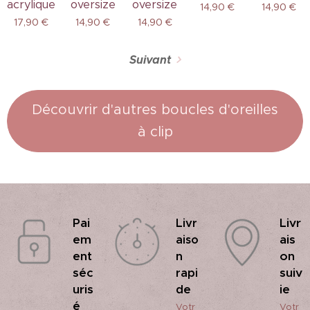
acrylique
oversize
oversize
14,90
€
14,90
€
17,90
€
14,90
€
14,90
€
Suivant
Découvrir d'autres boucles d'oreilles
à clip
Pai
Livr
Livr
em
ais
aiso
ent
on
n
séc
suiv
rapi
uris
ie
de
é
Votr
Votr