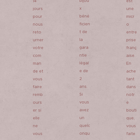
bijou
14
est
x
jours
une
béné
pour
micr
ficien
nous
o
t de
reto
entre
la
urner
prise
gara
votre
franç
ntie
com
aise.
légal
man
En
e de
de et
ache
2
vous
tant
ans.
faire
dans
Si
remb
notr
vous
ours
e
avez
er si
bouti
un
elle
que,
quelc
ne
vous
onqu
vous
faite