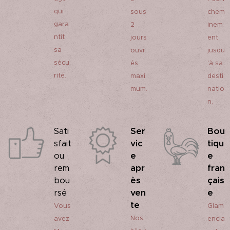
qui
sous
chem
gara
2
inem
ntit
jours
ent
sa
ouvr
jusqu
sécu
és
'à sa
rité.
maxi
desti
mum.
natio
n.
Ser
Bou
Sati
vic
tiqu
sfait
e
e
ou
apr
fran
rem
ès
çais
bou
ven
e
rsé
te
Vous
Glam
Nos
avez
encia