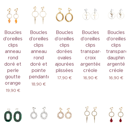
Boucles
Boucles
Boucles
Boucles
Boucles
d'oreilles
d'oreilles
d’oreilles
d'oreilles
d'oreilles
clips
clips
clips
clips
clips
anneau
anneau
dorées
transparents
transpare
rond
rond
ovales
croix
dauphin
doré et
doré et
ajourées
argentée
argenté
perle
pointe
plissées
créole
créole
goutte
pendante
17,90
€
16,90
€
16,90
€
orange
18,90
€
19,90
€