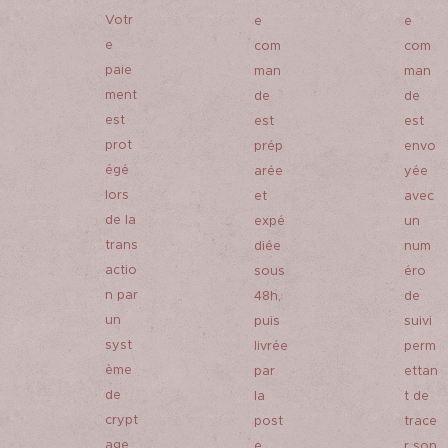
Votr
e
e
e
com
com
paie
man
man
ment
de
de
est
est
est
prot
prép
envo
égé
arée
yée
lors
et
avec
de la
expé
un
trans
diée
num
actio
sous
éro
n par
48h,
de
un
puis
suivi
syst
livrée
perm
ème
par
ettan
de
la
t de
crypt
post
trace
age
e
r son