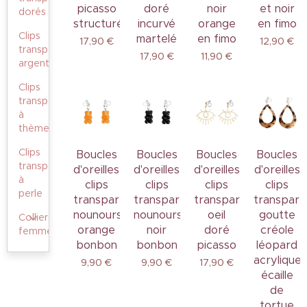
picasso
doré
noir
et noir
dorés
structuré
incurvé
orange
en fimo
Clips
martelé
en fimo
17,90
€
12,90
€
transparents
17,90
€
11,90
€
argentés
Clips
transparents
à
thème
Clips
Boucles
Boucles
Boucles
Boucles
transparents
d'oreilles
d'oreilles
d'oreilles
d'oreilles
à
clips
clips
clips
clips
perle
transparents
transparents
transparents
transpare
nounours
nounours
oeil
goutte
Colliers
orange
noir
doré
créole
femme
bonbon
bonbon
picasso
léopard
acrylique
9,90
€
9,90
€
17,90
€
écaille
de
tortue