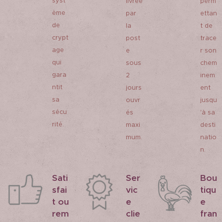
syst
livrée
perm
ème
par
ettan
de
la
t de
crypt
post
trace
age
e
r son
qui
sous
chem
gara
2
inem
ntit
jours
ent
sa
ouvr
jusqu
sécu
és
'à sa
rité.
maxi
desti
mum.
natio
n.
Sati
Ser
Bou
sfai
vic
tiqu
t ou
e
e
rem
clie
fran