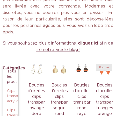
sera livrée avec votre commande. Modernes et
discrètes, vous ne pourrez plus vous en passer ! En
raison de leur particularité, elles sont déconseillées
pour les personnes âgées ou si vous avez un lobe trop
épais.
cliquez ici
Si vous souhaitez plus d'informations,
afin de
lire notre article blog !
Catégories
Épuisé
Tous
les
produits
Boucles
Boucles
Boucles
Boucles
d'oreilles
d'oreilles
d'oreilles
d'oreilles
Clips
transparents
clips
clips
clips
clips
acrylique
transparents
transparents
transparents
transpare
losange
sequin
rond
triangles
Clips
doré
rond
rayé
orange
transparents