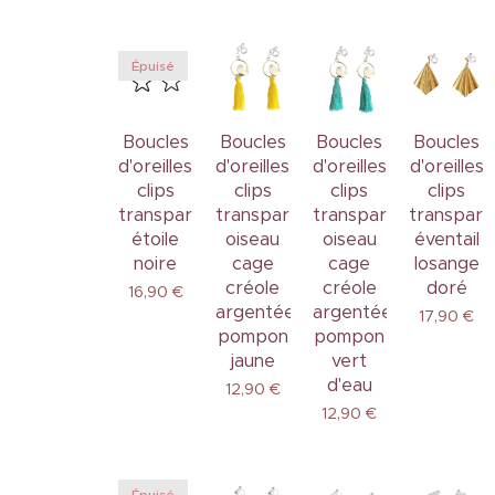
Épuisé
Boucles
Boucles
Boucles
Boucles
d'oreilles
d'oreilles
d'oreilles
d'oreilles
clips
clips
clips
clips
transparents
transparents
transparents
transpare
étoile
oiseau
oiseau
éventail
noire
cage
cage
losange
créole
créole
doré
16,90
€
argentée
argentée
17,90
€
pompon
pompon
jaune
vert
d'eau
12,90
€
12,90
€
Épuisé