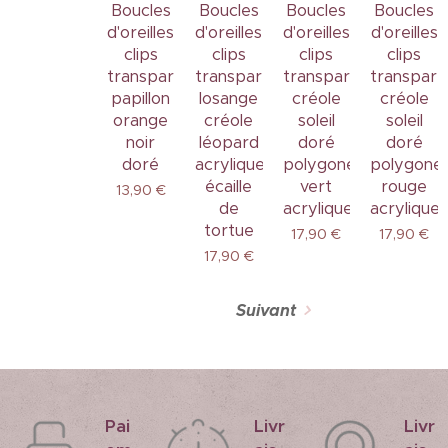
Boucles
Boucles
Boucles
Boucles
d'oreilles
d'oreilles
d'oreilles
d'oreilles
clips
clips
clips
clips
transparents
transparents
transparents
transpare
papillon
losange
créole
créole
orange
créole
soleil
soleil
noir
léopard
doré
doré
doré
acrylique
polygone
polygone
écaille
vert
rouge
13,90
€
de
acrylique
acrylique
tortue
17,90
€
17,90
€
17,90
€
Suivant
Pai
Livr
Livr