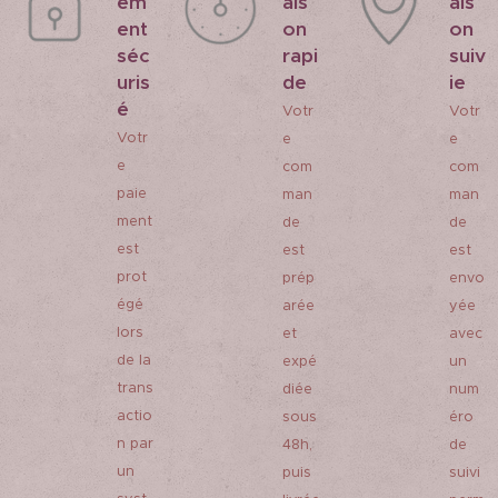
em
ais
ais
ent
on
on
séc
rapi
suiv
uris
de
ie
é
Votr
Votr
Votr
e
e
e
com
com
paie
man
man
ment
de
de
est
est
est
prot
prép
envo
égé
arée
yée
lors
et
avec
de la
expé
un
trans
diée
num
actio
sous
éro
n par
48h,
de
un
puis
suivi