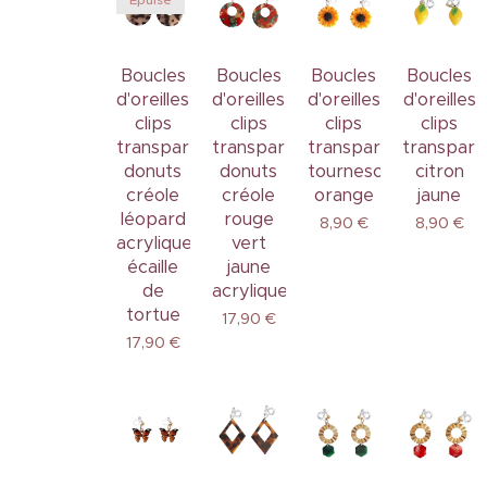
Boucles
Boucles
Boucles
Boucles
d'oreilles
d'oreilles
d'oreilles
d'oreilles
clips
clips
clips
clips
transparents
transparents
transparents
transpare
donuts
donuts
tournesol
citron
créole
créole
orange
jaune
léopard
rouge
8,90
€
8,90
€
acrylique
vert
écaille
jaune
de
acrylique
tortue
17,90
€
17,90
€