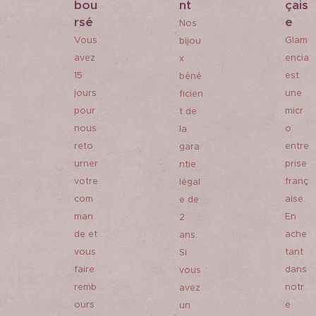
bou
nt
çais
rsé
e
Nos
Vous
Glam
bijou
avez
encia
x
15
est
béné
jours
une
ficien
pour
micr
t de
nous
o
la
reto
entre
gara
urner
prise
ntie
votre
franç
légal
com
aise.
e de
man
En
2
de et
ache
ans.
vous
tant
Si
faire
dans
vous
remb
notr
avez
ours
e
un