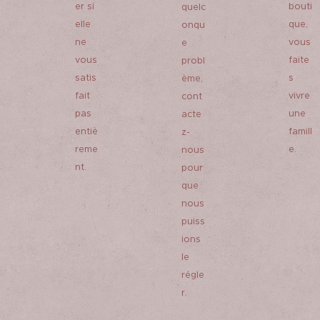
er si
bouti
quelc
elle
que,
onqu
ne
vous
e
vous
faite
probl
satis
s
ème,
fait
vivre
cont
pas
une
acte
entiè
famill
z-
reme
e.
nous
nt.
pour
que
nous
puiss
ions
le
régle
r.