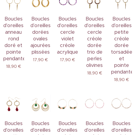
Boucles
Boucles
Boucles
Boucles
Boucles
d'oreilles
d’oreilles
d'oreilles
d'oreilles
d'oreilles
anneau
dorées
cercle
cercle
petite
rond
ovales
violet
créole
créole
doré et
ajourées
créole
dorée
dorée
pointe
plissées
acrylique
trio de
torsadée
pendante
perles
et
17,90
€
17,90
€
olivines
pointe
18,90
€
pendante
18,90
€
18,90
€
Boucles
Boucles
Boucles
Boucles
Boucles
d'oreilles
d'oreilles
d'oreilles
d'oreilles
d'oreilles