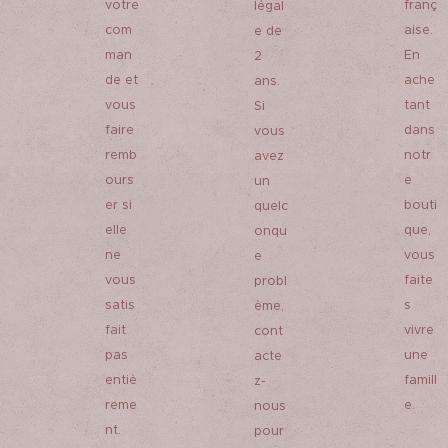
votre
franç
légal
com
aise.
e de
man
En
2
de et
ache
ans.
vous
tant
Si
faire
dans
vous
remb
notr
avez
ours
e
un
er si
bouti
quelc
elle
que,
onqu
ne
vous
e
vous
faite
probl
satis
s
ème,
fait
vivre
cont
pas
une
acte
entiè
famill
z-
reme
e.
nous
nt.
pour