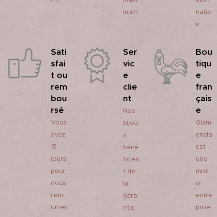
maxi
desti
mum.
natio
n.
Sati
Ser
Bou
sfai
vic
tiqu
t ou
e
e
rem
clie
fran
bou
nt
çais
rsé
e
Nos
Vous
Glam
bijou
avez
encia
x
15
est
béné
jours
une
ficien
pour
micr
t de
nous
o
la
reto
entre
gara
urner
prise
ntie