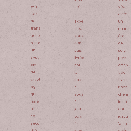
égé
arée
yée
lors
et
avec
de la
expé
un
trans
diée
num
actio
sous
éro
n par
48h,
de
un
puis
suivi
syst
livrée
perm
ème
par
ettan
de
la
t de
crypt
post
trace
age
e
r son
qui
sous
chem
gara
2
inem
ntit
jours
ent
sa
ouvr
jusqu
sécu
és
'à sa
rité.