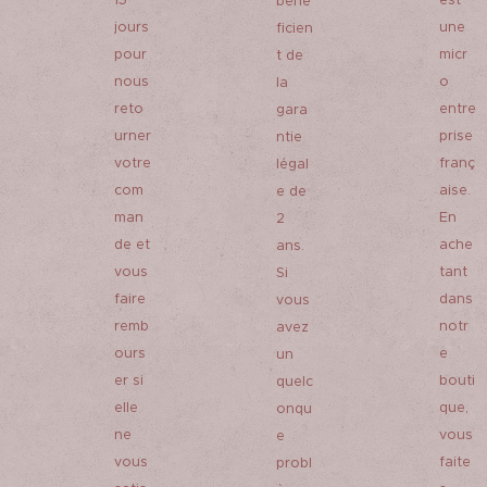
15
est
béné
jours
une
ficien
pour
micr
t de
nous
o
la
reto
entre
gara
urner
prise
ntie
votre
franç
légal
com
aise.
e de
man
En
2
de et
ache
ans.
vous
tant
Si
faire
dans
vous
remb
notr
avez
ours
e
un
er si
bouti
quelc
elle
que,
onqu
ne
vous
e
vous
faite
probl