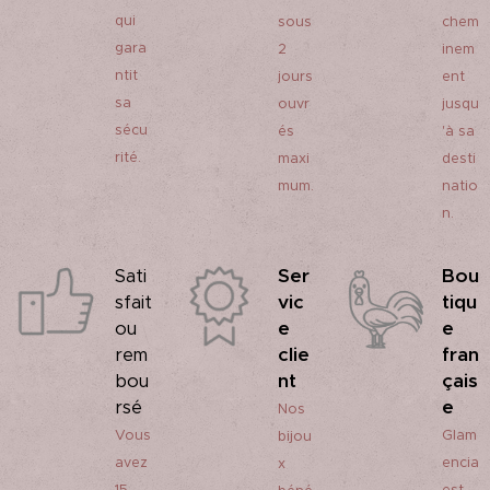
qui
sous
chem
gara
2
inem
ntit
jours
ent
sa
ouvr
jusqu
sécu
és
'à sa
rité.
maxi
desti
mum.
natio
n.
Ser
Bou
Sati
vic
tiqu
sfait
e
e
ou
clie
fran
rem
nt
çais
bou
e
rsé
Nos
Vous
Glam
bijou
avez
encia
x