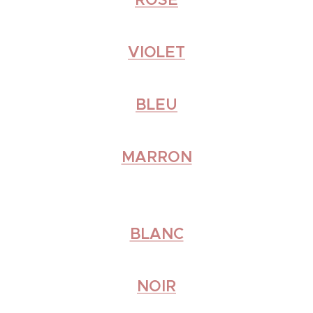
VIOLET
BLEU
MARRON
❤
BLANC
NOIR