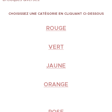
CHOISISSEZ UNE CATÉGORIE EN CLIQUANT CI-DESSOUS
ROUGE
VERT
JAUNE
ORANGE
❤
ROSE