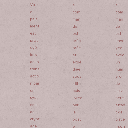
Votr
e
e
e
com
com
paie
man
man
ment
de
de
est
est
est
prot
prép
envo
égé
arée
yée
lors
et
avec
de la
expé
un
trans
diée
num
actio
sous
éro
n par
48h,
de
un
puis
suivi
syst
livrée
perm
ème
par
ettan
de
la
t de
crypt
post
trace
age
e
r son