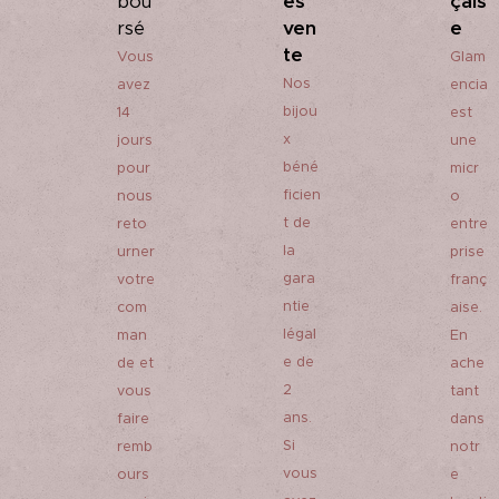
ès
çais
bou
ven
e
rsé
te
Vous
Glam
Nos
avez
encia
bijou
14
est
x
jours
une
béné
pour
micr
ficien
nous
o
t de
reto
entre
la
urner
prise
gara
votre
franç
ntie
com
aise.
légal
man
En
e de
de et
ache
2
vous
tant
ans.
faire
dans
Si
remb
notr
vous
ours
e