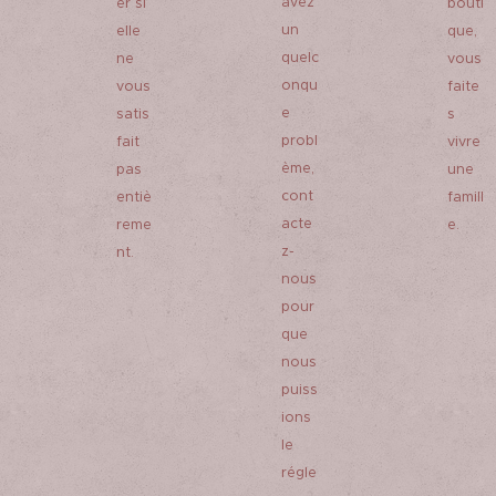
avez
er si
bouti
un
elle
que,
quelc
ne
vous
onqu
vous
faite
e
satis
s
probl
fait
vivre
ème,
pas
une
cont
entiè
famill
acte
reme
e.
z-
nt.
nous
pour
que
nous
puiss
ions
le
régle