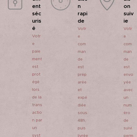
ent
on
n
séc
suiv
rapi
uris
ie
de
é
Votr
Votr
Votr
e
e
e
com
com
paie
man
man
ment
de
de
est
est
est
prot
prép
envo
égé
arée
yée
lors
et
avec
de la
expé
un
trans
diée
num
actio
sous
éro
n par
48h,
de
un
puis
suivi
syst
livrée
perm