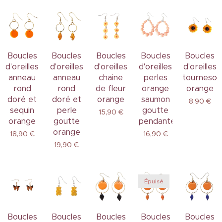
Boucles
Boucles
Boucles
Boucles
Boucles
d'oreilles
d'oreilles
d'oreilles
d'oreilles
d'oreilles
anneau
anneau
chaine
perles
tournesol
rond
rond
de fleur
orange
orange
doré et
doré et
orange
saumon
8,90
€
sequin
perle
goutte
15,90
€
orange
goutte
pendante
orange
18,90
€
16,90
€
19,90
€
Épuisé
Boucles
Boucles
Boucles
Boucles
Boucles