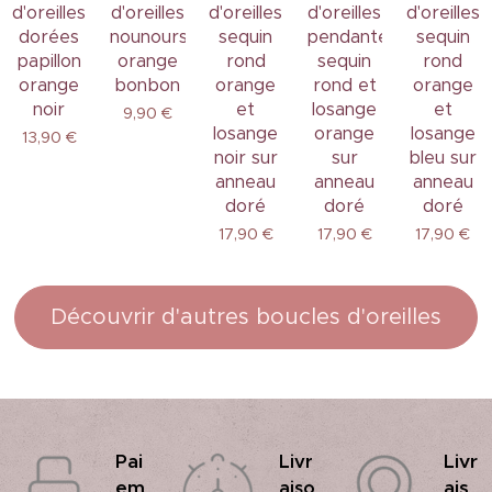
d'oreilles
d'oreilles
d'oreilles
d'oreilles
d'oreilles
dorées
nounours
sequin
pendantes
sequin
papillon
orange
rond
sequin
rond
orange
bonbon
orange
rond et
orange
noir
et
losange
et
9,90
€
losange
orange
losange
13,90
€
noir sur
sur
bleu sur
anneau
anneau
anneau
doré
doré
doré
17,90
€
17,90
€
17,90
€
Découvrir d'autres boucles d'oreilles
Pai
Livr
Livr
em
ais
aiso