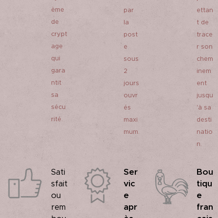
ème
par
ettan
de
la
t de
crypt
post
trace
age
e
r son
qui
sous
chem
gara
2
inem
ntit
jours
ent
sa
ouvr
jusqu
sécu
és
'à sa
rité.
maxi
desti
mum.
natio
n.
Ser
Bou
Sati
vic
tiqu
sfait
e
e
ou
apr
fran
rem