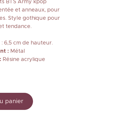
nts BTS Army kpop
entée et anneaux, pour
ées. Style gothique pour
et tendance.
: 6,5 cm de hauteur.
nt :
Métal
 :
Résine acrylique
u panier