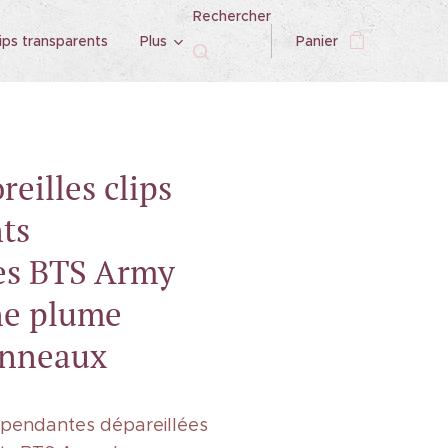
Rechercher
ips transparents
Plus
Panier
reilles clips
ts
ées BTS Army
ne plume
anneaux
s pendantes dépareillées