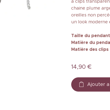
à clips transpare
chaine plume arg
oreilles non perc
un look moderne 
Taille
du pendant
Matière du penda
Matière des clips
14,90
€
Ajouter a