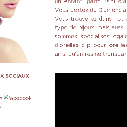
un enfant, parmi tant d'a
Vous portez du Glamencia,
Vous trouverez dans notre
type de bijoux, mais aussi
sommes spécialisés égal
d'oreilles clip pour orei
ainsi qu'en résine transpar
UX SOCIAUX