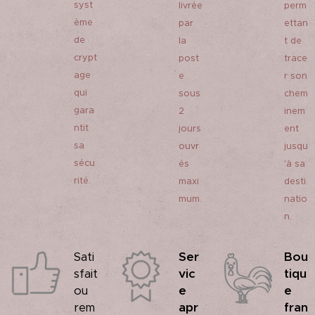
syst
livrée
perm
ème
par
ettan
de
la
t de
crypt
post
trace
age
e
r son
qui
sous
chem
gara
2
inem
ntit
jours
ent
sa
ouvr
jusqu
sécu
és
'à sa
rité.
maxi
desti
mum.
natio
n.
Ser
Bou
Sati
vic
tiqu
sfait
e
e
ou
apr
fran
rem