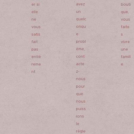
avez
er si
bouti
un
elle
que,
quelc
ne
vous
onqu
vous
faite
e
satis
s
probl
fait
vivre
ème,
pas
une
cont
entiè
famill
acte
reme
e.
z-
nt.
nous
pour
que
nous
puiss
ions
le
régle