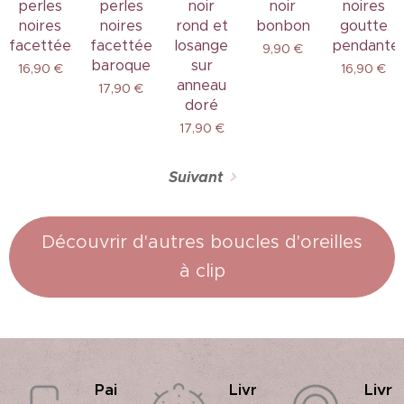
perles
perles
noir
noir
noires
noires
noires
rond et
bonbon
goutte
facettées
facettées
losange
pendante
9,90
€
baroque
sur
16,90
€
16,90
€
anneau
17,90
€
doré
17,90
€
Suivant
Découvrir d'autres boucles d'oreilles
à clip
Pai
Livr
Livr