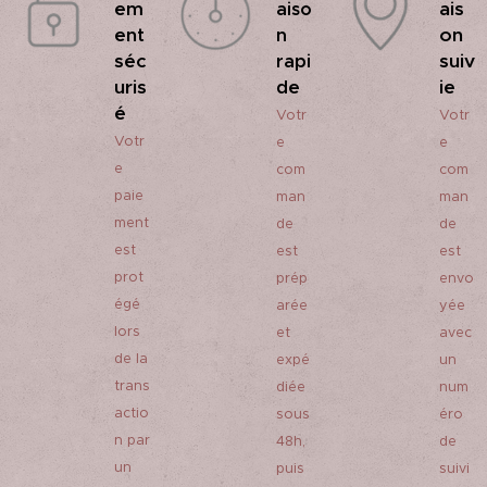
em
ais
aiso
ent
on
n
séc
suiv
rapi
uris
ie
de
é
Votr
Votr
Votr
e
e
e
com
com
paie
man
man
ment
de
de
est
est
est
prot
prép
envo
égé
arée
yée
lors
et
avec
de la
expé
un
trans
diée
num
actio
sous
éro
n par
48h,
de
un
puis
suivi