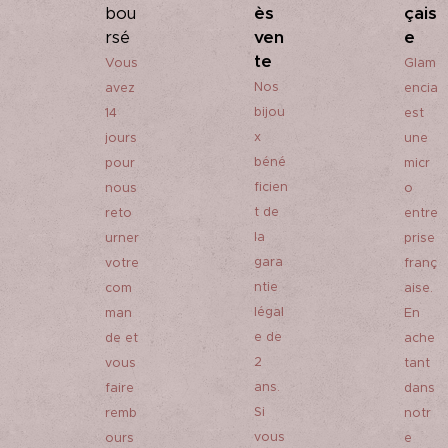
ès
çais
bou
ven
e
rsé
te
Vous
Glam
Nos
avez
encia
bijou
14
est
x
jours
une
béné
pour
micr
ficien
nous
o
t de
reto
entre
la
urner
prise
gara
votre
franç
ntie
com
aise.
légal
man
En
e de
de et
ache
2
vous
tant
ans.
faire
dans
Si
remb
notr
vous
ours
e