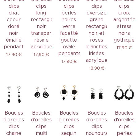
clips
clips
clips
clips
clips
chat
long
perles
oversize
croix
coeur
rectangle
noires
grand
argentée
doré
noir
verre
rectangle
strass
noir
transparent
facetté
noir et
noirs
émaillé
résine
goutte
roses
gothique
pendant
acrylique
ovale
blanches
17,90
€
pendante
irisées
17,90
€
17,90
€
acrylique
17,90
€
18,90
€
Boucles
Boucles
Boucles
Boucles
Boucles
d'oreilles
d'oreilles
d'oreilles
d'oreilles
d'oreilles
clips
clips
clips
clips
clips
chaine
multi
sequin
nounours
perles