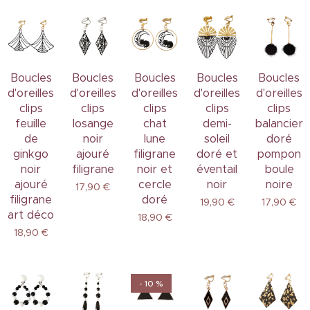
Boucles
Boucles
Boucles
Boucles
Boucles
d'oreilles
d'oreilles
d'oreilles
d'oreilles
d'oreilles
clips
clips
clips
clips
clips
feuille
losange
chat
demi-
balancier
de
noir
lune
soleil
doré
ginkgo
ajouré
filigrane
doré et
pompon
noir
filigrane
noir et
éventail
boule
ajouré
cercle
noir
noire
17,90
€
filigrane
doré
19,90
€
17,90
€
art déco
18,90
€
18,90
€
- 10 %