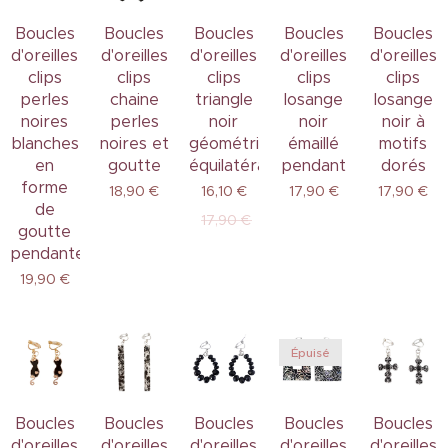
Boucles
Boucles
Boucles
Boucles
Boucles
d'oreilles
d'oreilles
d'oreilles
d'oreilles
d'oreilles
clips
clips
clips
clips
clips
perles
chaine
triangle
losange
losange
noires
perles
noir
noir
noir à
blanches
noires et
géométrique
émaillé
motifs
en
goutte
équilatéral
pendant
dorés
forme
18,90
€
16,10
€
17,90
€
17,90
€
de
17,90
€
goutte
pendante
19,90
€
Épuisé
Boucles
Boucles
Boucles
Boucles
Boucles
d'oreilles
d'oreilles
d'oreilles
d'oreilles
d'oreilles