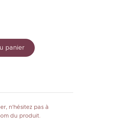
u panier
r, n'hésitez pas à
nom du produit.