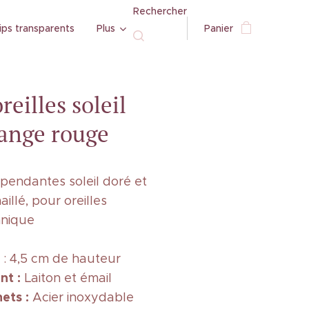
Rechercher
ips transparents
Plus
Panier
reilles soleil
sange rouge
 pendantes soleil doré et
llé, pour oreilles
hnique
: 4,5 cm de hauteur
nt :
Laiton et émail
hets :
Acier inoxydable