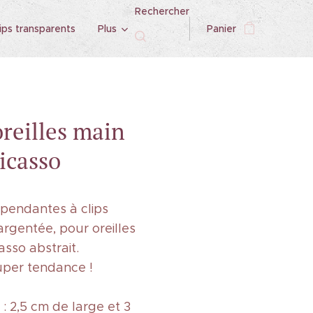
Rechercher
ips transparents
Plus
Panier
oreilles main
icasso
 pendantes à clips
argentée, pour oreilles
asso abstrait.
uper tendance !
: 2,5 cm de large et 3