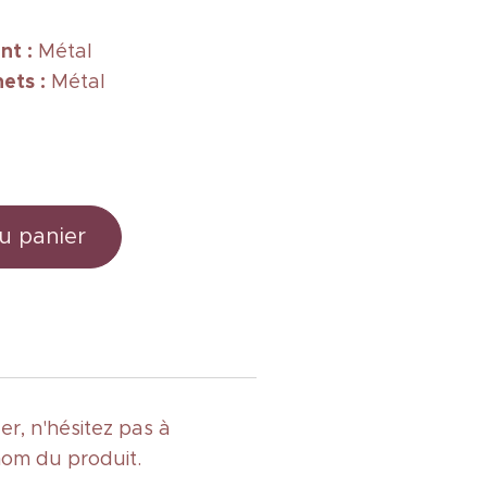
nt :
Métal
hets
:
Métal
u panier
r, n'hésitez pas à
nom du produit.