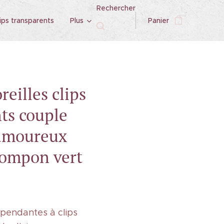
Rechercher
ips transparents
Plus
Panier
reilles clips
ts couple
 amoureux
pompon vert
 pendantes à clips