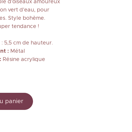
ple d'oiseaux amoureux
n vert d'eau, pour
ées. Style bohème.
uper tendance !
: 5,5 cm de hauteur.
nt :
Métal
 :
Résine acrylique
u panier