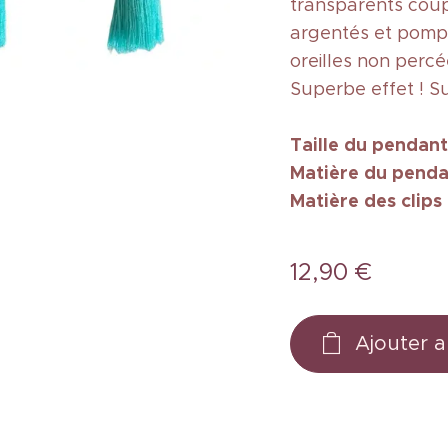
transparents cou
argentés et pompo
oreilles non perc
Superbe effet ! S
Taille
du pendant
Matière du penda
Matière des clips
12,90
€
Ajouter a