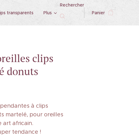
Rechercher
ips transparents
Plus
Panier
reilles clips
é donuts
 pendantes à clips
s martelé, pour oreilles
art africain.
uper tendance !