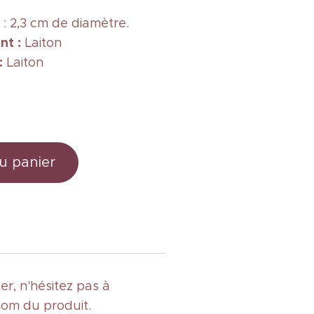
: 2,3 cm de diamètre.
nt :
Laiton
 :
Laiton
u panier
r, n'hésitez pas à
nom du produit.