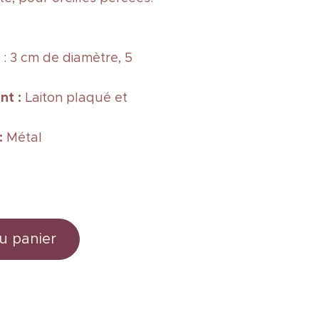
: 3 cm de diamètre, 5
nt :
Laiton plaqué
et
 :
Métal
u panier