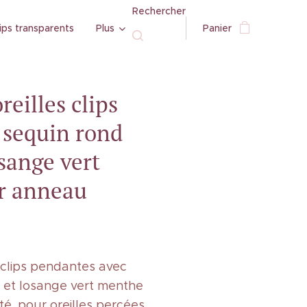
Rechercher
ips transparents
Plus
Panier
reilles clips
 sequin rond
osange vert
r anneau
s clips pendantes avec
 et losange vert menthe
é, pour oreilles percées.