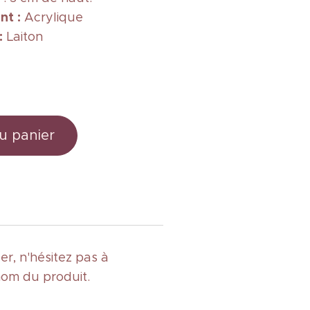
nt :
Acrylique
 :
Laiton
u panier
r, n'hésitez pas à
nom du produit.