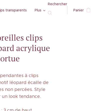
Rechercher
ips transparents
Plus
Panier
reilles clips
pard acrylique
tortue
 pendantes à clips
otif léopard écaille de
les non percées. Style
r un look tendance.
: 3 cm de haut.