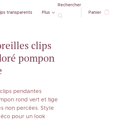
Rechercher
ips transparents
Plus
Panier
reilles clips
 doré pompon
e
 clips pendantes
mpon rond vert et tige
es non percées. Style
 déco pour un look