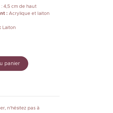
: 4,5 cm de haut
nt :
Acrylique et laiton
 :
Laiton
u panier
r, n'hésitez pas à