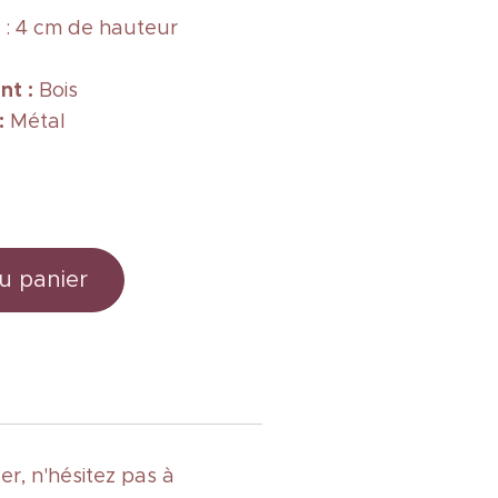
: 4 cm de hauteur
nt :
Bois
 :
Métal
u panier
r, n'hésitez pas à